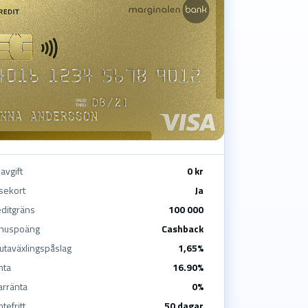
avgift
0 kr
sekort
Ja
ditgräns
100 000
nuspoäng
Cashback
utaväxlingspåslag
1,65%
nta
16.90%
arränta
0%
tefritt
50 dagar