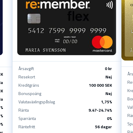
Årsavgift
0 kr
Års
EK
Resekort
Nej
Re
Ja
Kreditgräns
100 000 SEK
Kre
EK
Bonuspoäng
Nej
Bo
Ja
Valutaväxlingspåslag
1,75%
Val
7%
Ränta
9.47-24.74%
Rä
2%
Sparränta
0%
Sp
9%
Räntefritt
56 dagar
Rän
ar