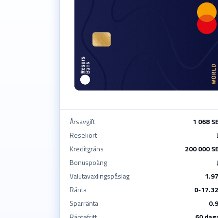
Årsavgift
1 068 S
Resekort
Kreditgräns
200 000 S
Bonuspoäng
Valutaväxlingspåslag
1.9
Ränta
0-17.3
Sparränta
0.
Räntefritt
60 dag