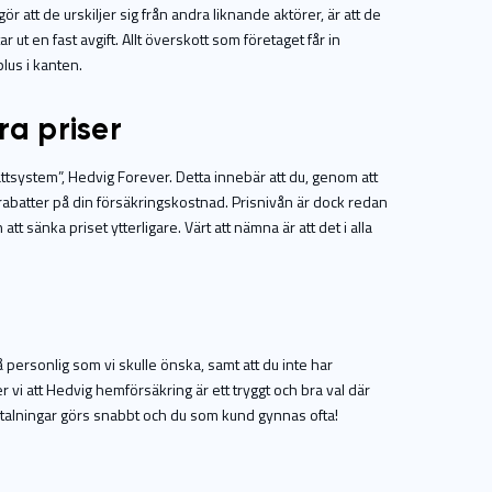
ör att de urskiljer sig från andra liknande aktörer, är att de
ut en fast avgift. Allt överskott som företaget får in
 plus i kanten.
ra priser
tsystem”, Hedvig Forever. Detta innebär att du, genom att
a rabatter på din försäkringskostnad. Prisnivån är dock redan
tt sänka priset ytterligare. Värt att nämna är att det i alla
å personlig som vi skulle önska, samt att du inte har
er vi att Hedvig hemförsäkring är ett tryggt och bra val där
Utbetalningar görs snabbt och du som kund gynnas ofta!