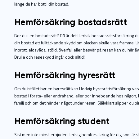
länge du har bott i din bostad.
Hemförsäkring bostadsrätt
Bor du i en bostadsrätt? Då är det Hedvik bostadsrättsförsäkring du
din bostad ett fulltäckande skydd om olyckan skulle vara framme. Ut
inbrott, eldsvåda, stöld, överfall eller besvär på resan kan du här även
Drulle och reseskydd ingår dock alltid!
Hemförsäkring hyresrätt
Om du istället hyr en hyresrätt kan Hedvig hyresrättsförsäkring var
bostad i första- eller andrahand, eller bor inneboende hos någon,
familj och om det händer något under resan. Självklart slipper du b
Hemförsäkring student
Sist men inte minst erbjuder Hedvig hemförsäkring för dig som är stu