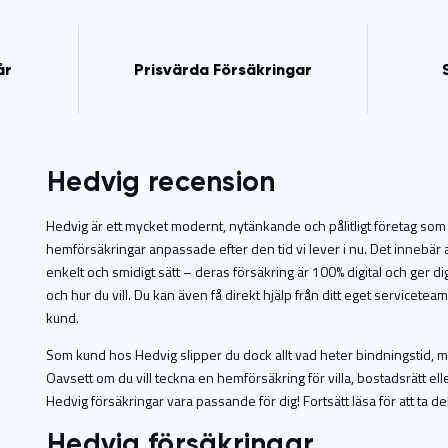
år
Prisvärda Försäkringar
Hedvig recension
Hedvig är ett mycket modernt, nytänkande och pålitligt företag som
hemförsäkringar anpassade efter den tid vi lever i nu. Det innebär all
enkelt och smidigt sätt – deras försäkring är 100% digital och ger dig 
och hur du vill. Du kan även få direkt hjälp från ditt eget servicet
kund.
Som kund hos Hedvig slipper du dock allt vad heter bindningstid, men t
Oavsett om du vill teckna en hemförsäkring för villa, bostadsrätt ell
Hedvig försäkringar vara passande för dig! Fortsätt läsa för att ta 
Hedvig försäkringar