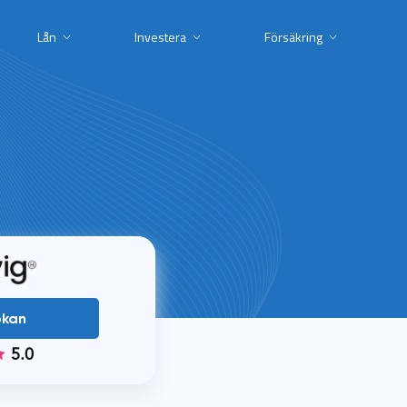
Lån
Investera
Försäkring
ökan
5.0