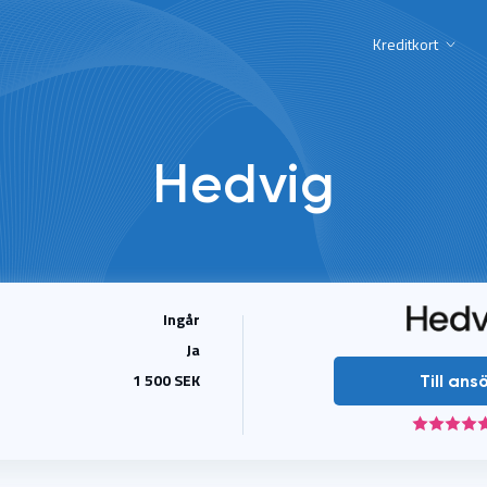
Kreditkort
Hedvig
Ingår
Ja
1 500 SEK
Till ans