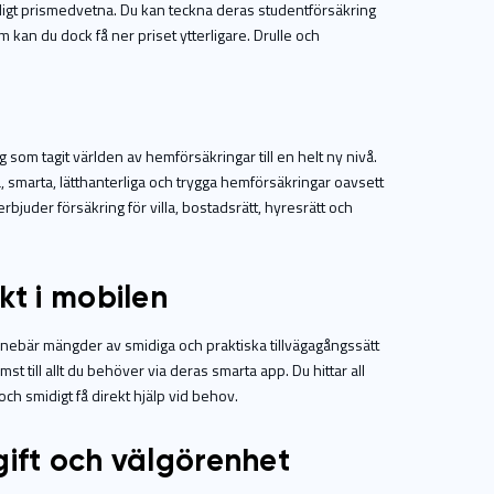
äldigt prismedvetna. Du kan teckna deras studentförsäkring
kan du dock få ner priset ytterligare. Drulle och
g som tagit världen av hemförsäkringar till en helt ny nivå.
a, smarta, lätthanterliga och trygga hemförsäkringar oavsett
bjuder försäkring för villa, bostadsrätt, hyresrätt och
kt i mobilen
innebär mängder av smidiga och praktiska tillvägagångssätt
 till allt du behöver via deras smarta app. Du hittar all
och smidigt få direkt hjälp vid behov.
vgift och välgörenhet