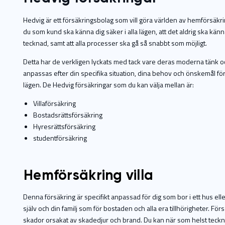
Hedvig är ett försäkringsbolag som vill göra världen av hemförsäkringa
du som kund ska känna dig säker i alla lägen, att det aldrig ska känn
tecknad, samt att alla processer ska gå så snabbt som möjligt.
Detta har de verkligen lyckats med tack vare deras moderna tänk oc
anpassas efter din specifika situation, dina behov och önskemål för at
lägen. De Hedvig försäkringar som du kan välja mellan är:
Villaförsäkring
Bostadsrättsförsäkring
Hyresrättsförsäkring
studentförsäkring
Hemförsäkring villa
Denna försäkring är specifikt anpassad för dig som bor i ett hus eller en 
själv och din familj som för bostaden och alla era tillhörigheter. F
skador orsakat av skadedjur och brand. Du kan när som helst teckna 