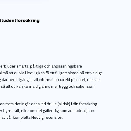
Studentförsäkring
 erbjuder smarta, pålitliga och anpassningsbara
tså att du via Hedvig kan få ett fullgott skydd på ett väldigt
därmed tillgång till all information direkt på nätet, när, var
eam så att du kan känna dig ännu mer trygg och säker som
rots det ingår det alltid drulle (allrisk) i din försäkring.
er hyresrätt, eller om det gäller dig som är student, kan
del av vår kompletta Hedvig recension.