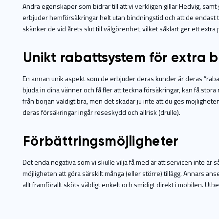
Andra egenskaper som bidrar till att vi verkligen gillar Hedvig, samt g
erbjuder hemförsäkringar helt utan bindningstid och att de endast tar 
skänker de vid årets slut till välgörenhet, vilket såklart ger ett extra
Unikt rabattsystem för extra b
En annan unik aspekt som de erbjuder deras kunder är deras ”rabat
bjuda in dina vänner och få fler att teckna försäkringar, kan få stor
från början väldigt bra, men det skadar ju inte att du ges möjligheten a
deras försäkringar ingår reseskydd och allrisk (drulle).
Förbättringsmöjligheter
Det enda negativa som vi skulle vilja få med är att servicen inte är s
möjligheten att göra särskilt många (eller större) tillägg. Annars ans
allt framförallt sköts väldigt enkelt och smidigt direkt i mobilen. 